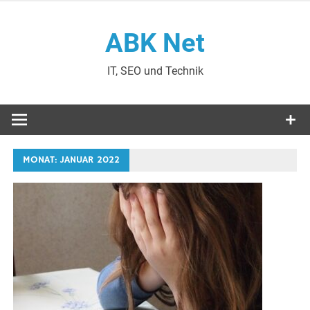
Zum
Inhalt
ABK Net
springen
IT, SEO und Technik
MONAT:
JANUAR 2022