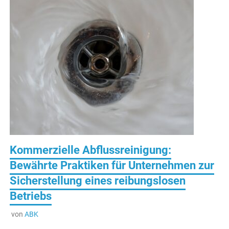
Kommerzielle Abflussreinigung:
Bewährte Praktiken für Unternehmen zur
Sicherstellung eines reibungslosen
Betriebs
von
ABK