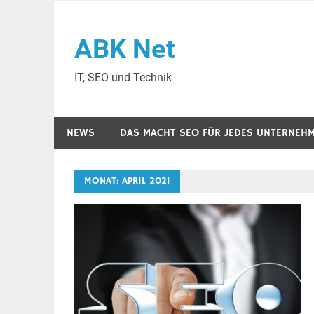
Zum
Inhalt
ABK Net
springen
IT, SEO und Technik
NEWS
DAS MACHT SEO FÜR JEDES UNTERNEH
MONAT:
APRIL 2021