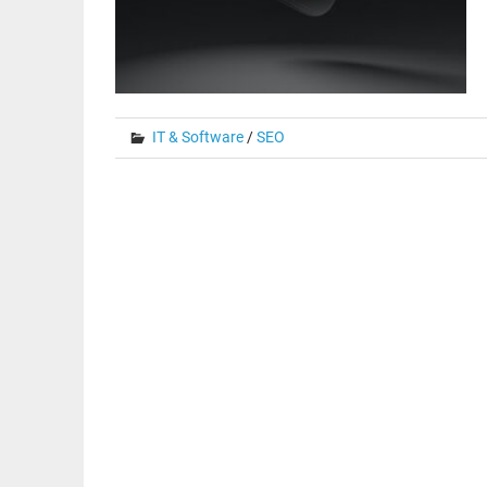
IT & Software
/
SEO